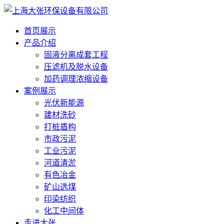
首页展示
产品介绍
固液分离成套工程
压滤机及脱水设备
加药调理浓缩设备
案例展示
光伏新能源
建材洗砂
打桩盾构
市政污泥
工业污泥
河道清淤
有色冶金
矿山选煤
印染纺织
化工中间体
走进大张