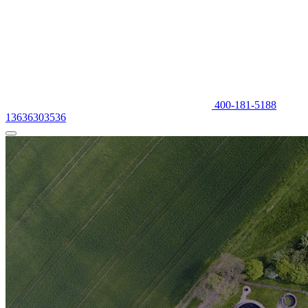
400-181-5188
13636303536